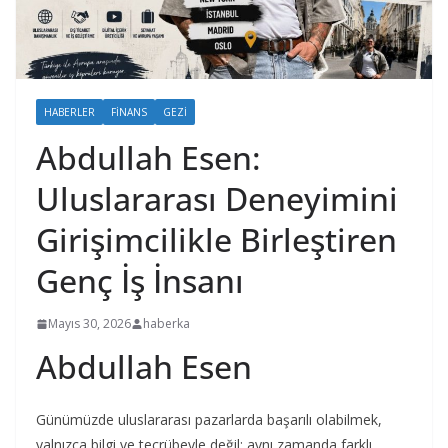
HABERLER
FINANS
GEZI
Abdullah Esen:
Uluslararası Deneyimini
Girişimcilikle Birleştiren
Genç İş İnsanı
Mayıs 30, 2026
haberka
Abdullah Esen
Günümüzde uluslararası pazarlarda başarılı olabilmek,
yalnızca bilgi ve tecrübeyle değil; aynı zamanda farklı