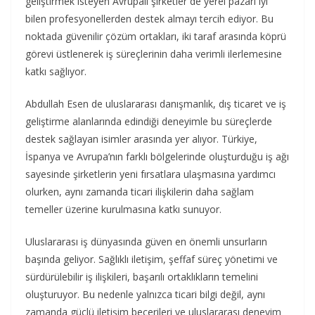
geliştirmek isteyen Avrupalı şirketler de yerel pazarı iyi
bilen profesyonellerden destek almayı tercih ediyor. Bu
noktada güvenilir çözüm ortakları, iki taraf arasında köprü
görevi üstlenerek iş süreçlerinin daha verimli ilerlemesine
katkı sağlıyor.
Abdullah Esen de uluslararası danışmanlık, dış ticaret ve iş
geliştirme alanlarında edindiği deneyimle bu süreçlerde
destek sağlayan isimler arasında yer alıyor. Türkiye,
İspanya ve Avrupa’nın farklı bölgelerinde oluşturduğu iş ağı
sayesinde şirketlerin yeni fırsatlara ulaşmasına yardımcı
olurken, aynı zamanda ticari ilişkilerin daha sağlam
temeller üzerine kurulmasına katkı sunuyor.
Uluslararası iş dünyasında güven en önemli unsurların
başında geliyor. Sağlıklı iletişim, şeffaf süreç yönetimi ve
sürdürülebilir iş ilişkileri, başarılı ortaklıkların temelini
oluşturuyor. Bu nedenle yalnızca ticari bilgi değil, aynı
zamanda güçlü iletişim becerileri ve uluslararası deneyim