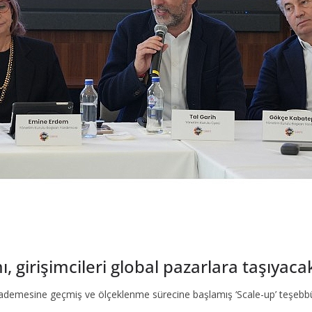
girişimcileri global pazarlara taşıyaca
ademesine geçmiş ve ölçeklenme sürecine başlamış ‘Scale-up’ teşebb