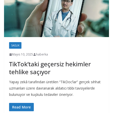
SAĞLIK
Mayıs 10, 2025
haberka
TikTok’taki geçersiz hekimler
tehlike saçıyor
Yapay zekâ tarafından üretilen “TikDoc’lar” gerçek sıhhat
uzmanları üzere davranarak aldatıcı tıbbi tavsiyelerde
bulunuyor ve kuşkulu tedaviler öneriyor.
Read More