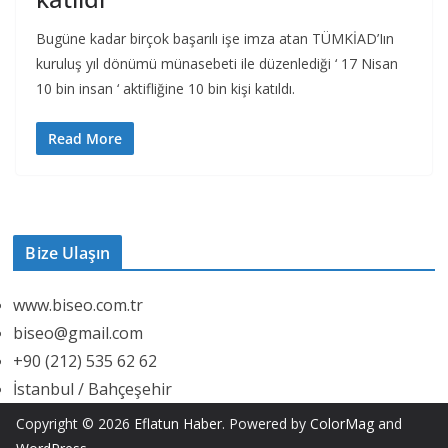
Bugüne kadar birçok başarılı işe imza atan TÜMKİAD’Iın
kuruluş yıl dönümü münasebeti ile düzenlediği ‘ 17 Nisan
10 bin insan ‘ aktifliğine 10 bin kişi katıldı.
Read More
Bize Ulaşın
www.biseo.com.tr
biseo@gmail.com
+90 (212) 535 62 62
İstanbul / Bahçeşehir
Copyright © 2026
Eflatun Haber
. Powered by
ColorMag
and