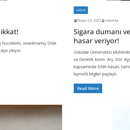
SAĞLIK
Nisan 24, 2025
haberka
ikkat!
Sigara dumanı ve 
hasar veriyor!
eki hücrelerin, onarılmamış DNA
taya çıkıyor.
Üsküdar Üniversitesi Mühendisl
ve Genetik Kısmı Arş. Gör. A
kapsamında DNA hasarı, tamira
kıymetli bilgiler paylaştı.
Read More