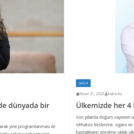
SAĞLIK
Nisan 21, 2025
haberka
nde dünyada bir
Ülkemizde her 4 
Son yıllarda doğum sayısının a
sıhhatsiz beslenme, sigara ve
ılarak yine programlanması ile
hastalıkların görülme sıklığı ü
larda çok başarılı sonuçlar