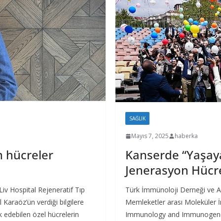
SAĞLIK
Mayıs 7, 2025
haberka
n hücreler
Kanserde “Yaşayan
Jenerasyon Hücre
Liv Hospital Rejeneratif Tıp
Türk İmmünoloji Derneği ve Acı
 Karaöz’ün verdiği bilgilere
Memleketler arası Moleküler
k edebilen özel hücrelerin
Immunology and Immunogeneti