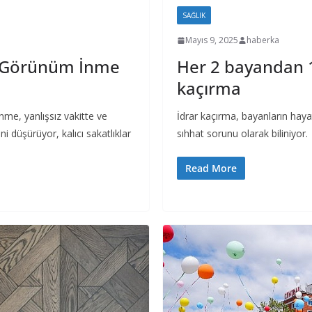
SAĞLIK
Mayıs 9, 2025
haberka
k Görünüm İnme
Her 2 bayandan 1
kaçırma
nme, yanlışsız vakitte ve
İdrar kaçırma, bayanların hayat
 düşürüyor, kalıcı sakatlıklar
sıhhat sorunu olarak biliniyor.
Read More