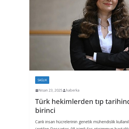
SAĞLIK
Nisan 23, 2025
haberka
Türk hekimlerden tıp tarihi
birinci
Canlı insan hücrelerinin genetik mühendislik kullan
üretilen Descartes-08 isimli ilaç otoimmun hastalık