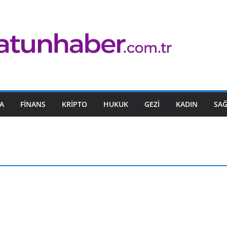
A
FINANS
KRIPTO
HUKUK
GEZI
KADIN
SAĞ