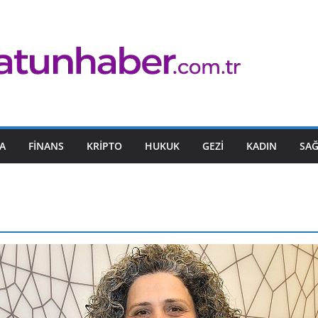
A
FINANS
KRIPTO
HUKUK
GEZI
KADIN
SAĞ