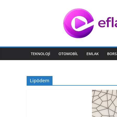
Skip
to
content
TEKNOLOJI
OTOMOBIL
EMLAK
BORS
Lipödem