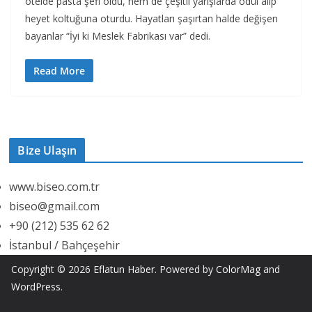
otelde pasta şefi oldu, hem de çeşitli yarışlarda ödül alıp
heyet koltuğuna oturdu. Hayatları şaşırtan halde değişen
bayanlar “İyi ki Meslek Fabrikası var” dedi.
Read More
Bize Ulaşın
www.biseo.com.tr
biseo@gmail.com
+90 (212) 535 62 62
İstanbul / Bahçeşehir
Copyright © 2026
Eflatun Haber
. Powered by
ColorMag
and
WordPress
.