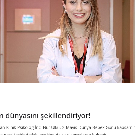
 dünyasını şekillendiriyor!
 Klinik Psikolog İnci Nur Ülkü, 2 Mayıs Dünya Bebek Günü kapsamınd
e nasıl tesirleri olabileceğine dair açıklamalarda bulundu.