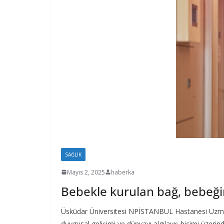
SAĞLIK
Mayıs 2, 2025
haberka
Bebekle kurulan bağ, bebeğin
Üsküdar Üniversitesi NPİSTANBUL Hastanesi Uzman
duygusal gelişimi ve dünyayı algılayış biçimi üzerind